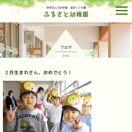
ホーム
幼稚園紹介
園の一日・預かり保育
２月生まれさん、おめでとう！
年間行事予定
未就園児親子教室
募集要項
ブログ
お問い合わせ
メルマガ設定