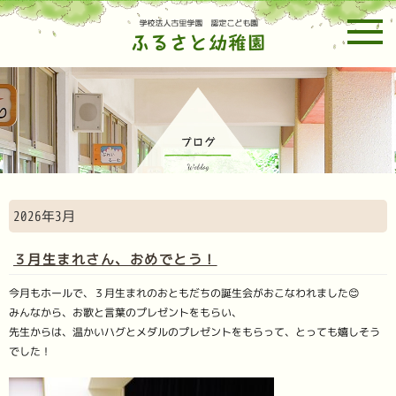
ホーム
幼稚園紹介
園の一日・預かり保育
2026年3月
年間行事予定
未就園児親子教室
募集要項
３月生まれさん、おめでとう！
今月もホールで、３月生まれのおともだちの誕生会がおこなわれました😊
みんなから、お歌と言葉のプレゼントをもらい、
先生からは、温かいハグとメダルのプレゼントをもらって、とっても嬉しそう
でした！
ブログ
お問い合わせ
メルマガ設定