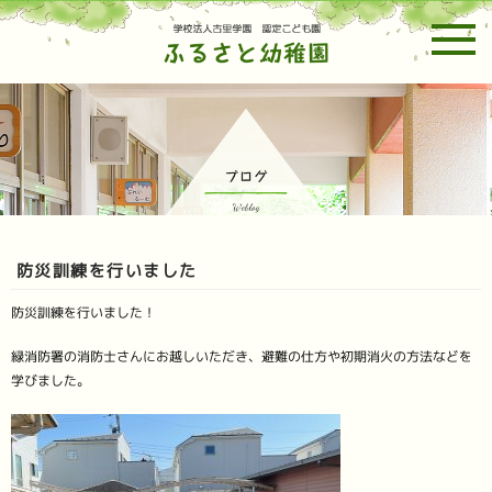
ホーム
幼稚園紹介
園の一日・預かり保育
防災訓練を行いました
防災訓練を行いました！
年間行事予定
未就園児親子教室
募集要項
緑消防署の消防士さんにお越しいただき、避難の仕方や初期消火の方法などを
学びました。
ブログ
お問い合わせ
メルマガ設定